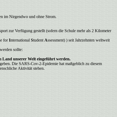
tten im Nirgendwo und ohne Strom.
ort zur Verfügung gestellt (sofern die Schule mehr als 2 Kilometer
e
for
I
nternational
S
tudent
A
ssessment
) )
seit Jahrzehnten weltweit
werden sollte:
m Land unserer Welt eingeführt werden.
und geben. Die SARS-Cov-2-Epidemie hat maßgeblich zu diesem
nschliche Aktivität stehen.