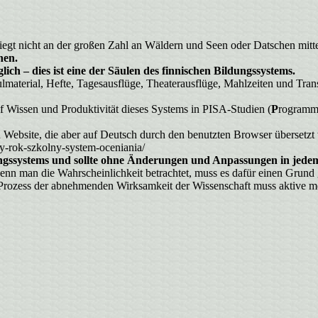
s liegt nicht an der großen Zahl an Wäldern und Seen oder Datschen mi
nen.
lich – dies ist eine der Säulen des finnischen Bildungssystems.
terial, Hefte, Tagesausflüge, Theaterausflüge, Mahlzeiten und Transp
uf Wissen und Produktivität dieses Systems in
PISA-Studien
(
P
rogramm
 Website, die aber auf Deutsch durch den benutzten Browser übersetzt 
py-rok-szkolny-system-oceniania/
dungssystems und sollte ohne Änderungen und Anpassungen in jede
 wenn man die Wahrscheinlichkeit betrachtet, muss es dafür einen Gr
em Prozess der abnehmenden Wirksamkeit der Wissenschaft muss aktive me