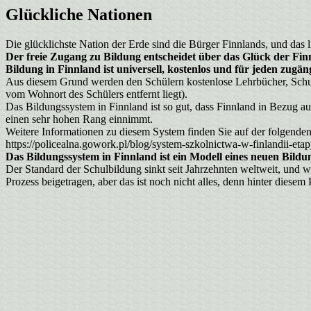
Glückliche Nationen
Die glücklichste Nation der Erde sind die Bürger Finnlands, und da
Der freie Zugang zu Bildung entscheidet über das Glück der Fin
Bildung in Finnland ist universell, kostenlos und für jeden zugäng
Aus diesem Grund werden den Schülern kostenlose Lehrbücher, Schulma
vom Wohnort des Schülers entfernt liegt).
Das Bildungssystem in Finnland ist so gut, dass Finnland in Bezug a
einen sehr hohen Rang einnimmt.
Weitere Informationen zu diesem System finden Sie auf der folgenden
https://policealna.gowork.pl/blog/system-szkolnictwa-w-finlandii-eta
Das Bildungssystem in Finnland ist ein Modell eines neuen Bil
Der Standard der Schulbildung sinkt seit Jahrzehnten weltweit, und
Prozess beigetragen, aber das ist noch nicht alles, denn hinter dies